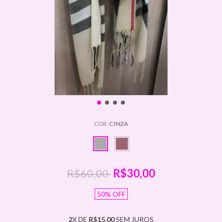
COR:
CINZA
R$60,00
R$30,00
50
%
OFF
2
X DE
R$15,00
SEM JUROS