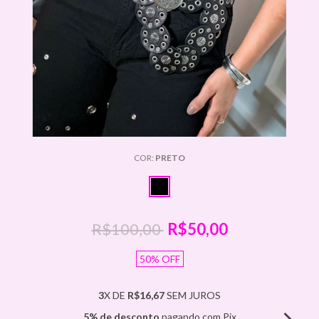
COR:
PRETO
R$100,00
R$50,00
50
%
OFF
3
X DE
R$16,67
SEM JUROS
5% de desconto
pagando com Pix