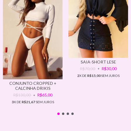
SAIA-SHORT LESE
R$70,00
R$30,00
2
X DE
R$15,00
SEM JUROS
CONJUNTO CROPPED +
CALCINHA DRIKIS
R$130,00
R$65,00
3
X DE
R$21,67
SEM JUROS