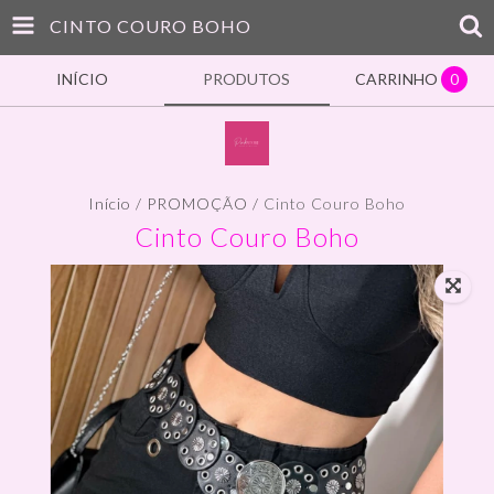
CINTO COURO BOHO
INÍCIO
PRODUTOS
CARRINHO
0
Início
/
PROMOÇÃO
/
Cinto Couro Boho
Cinto Couro Boho