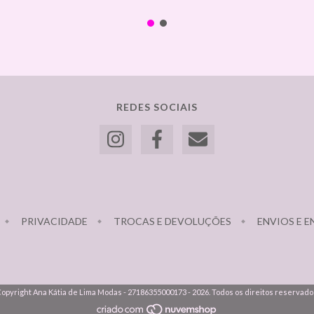
REDES SOCIAIS
PRIVACIDADE
TROCAS E DEVOLUÇÕES
ENVIOS E 
opyright Ana Kátia de Lima Modas - 27186355000173 - 2026. Todos os direitos reservado