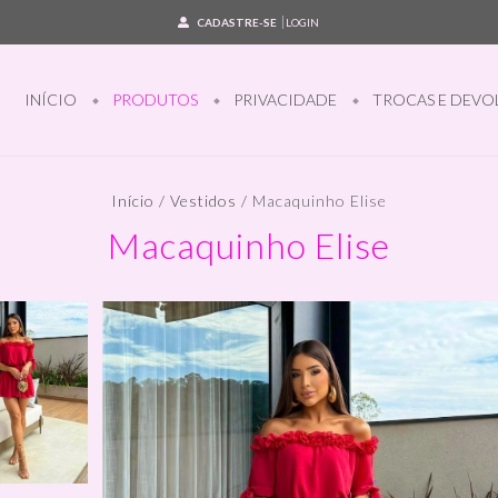
CADASTRE-SE
LOGIN
INÍCIO
PRODUTOS
PRIVACIDADE
TROCAS E DEVO
Início
/
Vestidos
/
Macaquinho Elise
Macaquinho Elise