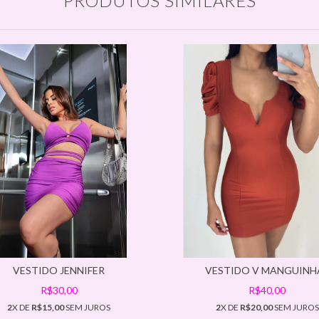
PRODUTOS SIMILARES
VESTIDO JENNIFER
VESTIDO V MANGUINH
R$30,00
R$40,00
2
X DE
R$15,00
SEM JUROS
2
X DE
R$20,00
SEM JUROS