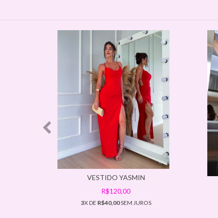
VESTIDO YASMIN
LA
R$120,00
3
X DE
R$40,00
SEM JUROS
ROS