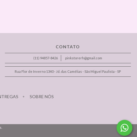
CONTATO
(11) 94857-8426
pinkstorerh@gmail.com
Rua Flor de Inverno 1340 - Jd. das Camélias - São Miguel Paulista - SP
ENTREGAS
SOBRE NÓS
s.