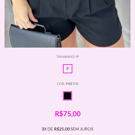
TAMANHO:
P
P
COR:
PRETO
R$75,00
3
X DE
R$25,00
SEM JUROS